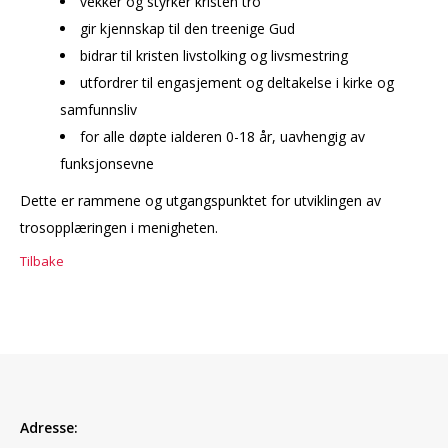
vekker og styrker kristen tro
gir kjennskap til den treenige Gud
bidrar til kristen livstolking og livsmestring
utfordrer til engasjement og deltakelse i kirke og
samfunnsliv
for alle døpte ialderen 0-18 år, uavhengig av
funksjonsevne
Dette er rammene og utgangspunktet for utviklingen av
trosopplæringen i menigheten.
Tilbake
Adresse: