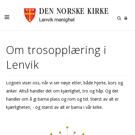
LIVETS GANG
Om trosopplæring i
BARN
Lenvik
UNGDOM
VOKSNE
Logoen viser oss, når vi ser nøye etter, både hjerte, kors og
DIAKONI
anker. Altså handler det om kjærlighet, tro og håp. Og det
MENIGHETEN
handler om å gi barna plass og rom og tid. Størst av alt er
kjærligheten, - og størst av alt er barna i vår kirke.
ARTIKLER